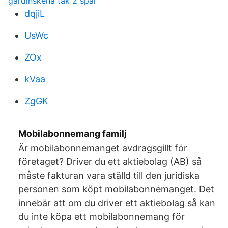
gardinskena tak 2 spår
dqjiL
UsWc
ZOx
kVaa
ZgGK
Mobilabonnemang familj
Är mobilabonnemanget avdragsgillt för
företaget? Driver du ett aktiebolag (AB) så
måste fakturan vara ställd till den juridiska
personen som köpt mobilabonnemanget. Det
innebär att om du driver ett aktiebolag så kan
du inte köpa ett mobilabonnemang för